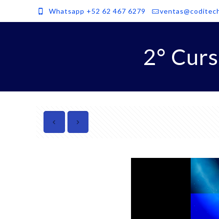
Whatsapp +52 62 467 6279
ventas@coditec
2° Cur